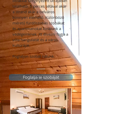
ősfákkal szegélyezett utcájában
található. 5 perces sétával akár
a strand akár a belváros
könnyen elérhető. Különböző
méretű fürdőszobás szobákat
és apartmanokat kinálunk a
vedégeinknek. Itt élvezni fogja a
villa hangulatát és a város
kultúráját.
Foglaljon szobát nálunk.
Foglalja le szobáját