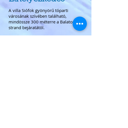
A villa Siófok gyönyörű tóparti
városának szívében található,
mindössze 300 méterre a Balaton fő
strand bejáratától.
A szálloda vendégei élvezhetik a
Balatonnál a strandolást, úszást,
szörfözést, vitorláshajózást, túrázást
és kerékpározást.
Minden Elhelyezkedés