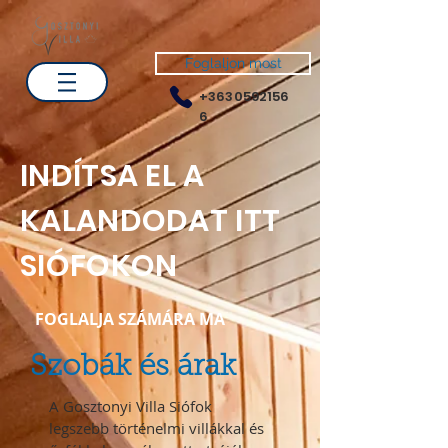
Foglaljon most
+3630592156
6
INDÍTSA EL A
KALANDODAT ITT
SIÓFOKON
FOGLALJA SZÁMÁRA MA
Szobák és árak
A Gosztonyi Villa Siófok
legszebb történelmi villákkal és