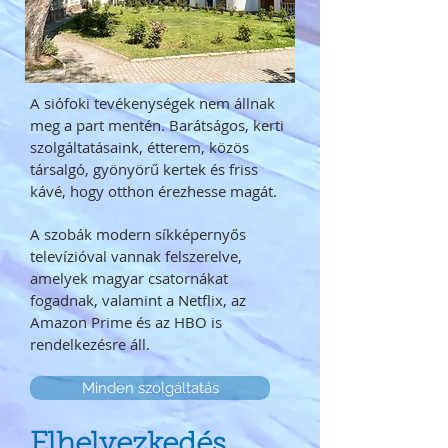
A siófoki tevékenységek nem állnak
meg a part mentén. Barátságos, kerti
szolgáltatásaink, étterem, közös
társalgó, gyönyörű kertek és friss
kávé, hogy otthon érezhesse magát.
A szobák modern síkképernyős
televízióval vannak felszerelve,
amelyek magyar csatornákat
fogadnak, valamint a Netflix, az
Amazon Prime és az HBO is
rendelkezésre áll.
Minden szolgáltatás
Elhelyezkedés