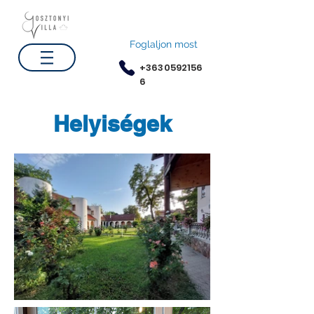
Foglaljon most
+3630592156
6
Helyiségek